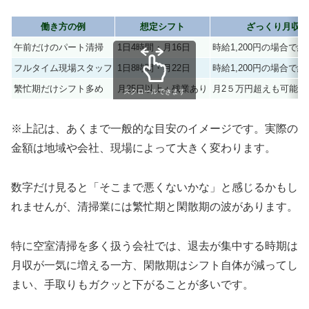
働き方の例
想定シフト
ざっくり月収イ
午前だけのパート清掃
1日4時間・月16日
時給1,200円の場合で約7
フルタイム現場スタッフ
1日8時間・月22日
時給1,200円の場合で約2
繁忙期だけシフト多め
月25日以上＋残業あり
月2５万円超えも可能だ
スクロールできます
※上記は、あくまで一般的な目安のイメージです。実際の
金額は地域や会社、現場によって大きく変わります。
数字だけ見ると「そこまで悪くないかな」と感じるかもし
れませんが、清掃業には
繁忙期と閑散期の波
があります。
特に空室清掃を多く扱う会社では、退去が集中する時期は
月収が一気に増える一方、閑散期はシフト自体が減ってし
まい、手取りもガクッと下がることが多いです。