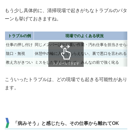
もう少し具体的に、清掃現場で起きがちなトラブルのパタ
ーンも挙げておきますね。
トラブルの例
現場でのよくある状況
仕事の押し付け
同じメンバーばかり重い作業・汚れ仕事を担当させられ
陰口・無視
休憩中の輪に入れてもらえない、裏で悪口を言われる
教え方がきつい
ミスをした新人に対して、みんなの前で強く叱る
スクロールできます
こういったトラブルは、どの現場でも起きる可能性があり
ます。
「病みそう」と感じたら、その仕事から離れてOK