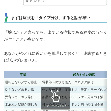
まずは症状を「タイプ分け」すると話が早い
「壊れた」と言っても、出ている症状である程度の当たり
が付くことが多いです。
あなたが今どれに近いかを整理しておくと、連絡するとき
に話がブレません。
症状
起きやすい原因
運転しない／すぐ停止
電装部への水分侵入、コネクタ抜け
冷えない／ぬるい風
センサー不良、復旧ミス、設定・モードのズレ
異音（カラカラ等）
部品の噛み合わせズレ、ファン周りの干渉
水漏れ／壁紙が濡れる
排水経路の詰まり、ドレン周りの復旧不良
スクロールできます