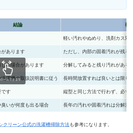
結論
補
軽い汚れやぬめり、洗剤カス対
合があります
ただし、内部の固着汚れが残る
難しい場合があります
分解してみると残り汚れがある
や洗濯機の取扱説明書に従う
長時間放置すれば良いとは限り
クロールできます
要です
縦型と同じ方法で行わず、必ず
や臭いが何度も出る場合
長年の汚れや固着汚れは分解洗
シクリーン公式の洗濯槽掃除方法
も参考になります。