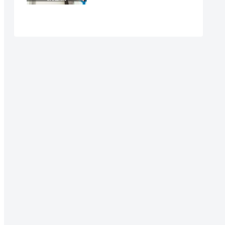
足
策に向いています
こともあります
ケースもあります
ません
取扱説明書を確認してください
浄の方が確実です