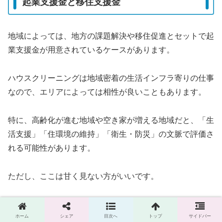
起業支援金と移住支援金
地域によっては、地方の課題解決や移住促進とセットで起
業支援金が用意されているケースがあります。
ハウスクリーニングは地域密着の生活インフラ寄りの仕事
なので、エリアによっては相性が良いこともあります。
特に、高齢化が進む地域や空き家が増える地域だと、「生
活支援」「住環境の維持」「衛生・防災」の文脈で評価さ
れる可能性があります。
ただし、ここは甘く見ない方がいいです。
起業支援金は「誰でももらえるお小遣い」ではなく、要件
ホーム
シェア
目次へ
トップ
サイドバー
が細かいことが多いです。