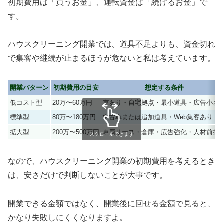
初期費用は「買うお金」、運転資金は「続けるお金」で
す。
ハウスクリーニング開業では、道具不足よりも、資金切れ
で集客や継続が止まるほうが危ないと私は考えています。
開業パターン
初期費用の目安
想定する条件
低コスト型
20万〜60万円
車あり・自宅拠点・最小道具・広告小さ
標準型
80万〜180万円
中古車または追加道具・Web集客あり
拡大型
200万〜500万円
車両リース・倉庫・広告強化・人材前提
スクロールできます
なので、ハウスクリーニング開業の初期費用を考えるとき
は、安さだけで判断しないことが大事です。
開業できる金額
ではなく、
開業後に回せる金額
で見ると、
かなり失敗しにくくなりますよ。