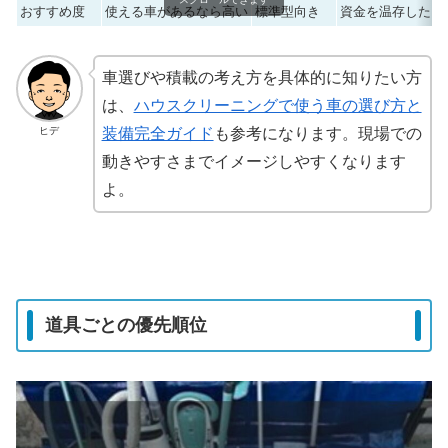
おすすめ度
使える車があるなら高い
標準型向き
資金を温存したい
車選びや積載の考え方を具体的に知りたい方
は、
ハウスクリーニングで使う車の選び方と
ヒデ
装備完全ガイド
も参考になります。現場での
動きやすさまでイメージしやすくなります
よ。
道具ごとの優先順位