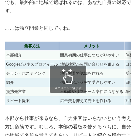
でも、最終的に地域で選ばれるのは、あなた自身の対応で
す。
ここは独立開業と同じですね。
集客方法
メリット
本部紹介
開業初期の仕事につながりやすい
件数
Googleビジネスプロフィール
地域検索から問い合わせを狙える
口コ
チラシ・ポスティング
地域密着で認知を作れる
反応
紹介
信頼された状態で受注しやすい
日頃
スクロールできます
提携先営業
不動産やリフォーム案件につながる
単価
リピート提案
広告費を抑えて売上を作れる
押し
本部から仕事が来るなら、自力集客はいらないという考え
方は危険です。むしろ、本部の看板を使えるうちに、自分
の地域で名前を覚えてもらい、リピートと紹介を増やすこ