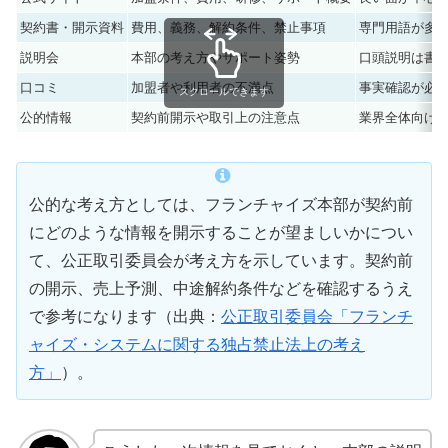
契約書・開示資料
費用、義務、解約条件、禁止事項
専門用語が多
説明会
本部の考え方やサポート姿勢
口頭説明は書
口コミ
加盟者や利用者の不満点
事実確認が必
スクロールできます
公的情報
契約前開示や取引上の注意点
業界全体向け
公的な考え方としては、フランチャイズ本部が契約前
にどのような情報を開示することが望ましいかについ
て、公正取引委員会が考え方を示しています。契約前
の開示、売上予測、中途解約条件などを確認するうえ
で参考になります（出典：
公正取引委員会「フランチ
ャイズ・システムに関する独占禁止法上の考え
方」
）。