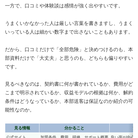
一方で、口コミや体験談は感情が強く出やすいです。
うまくいかなかった人は厳しい言葉を書きますし、うまく
いっている人は細かい数字まで出さないこともあります。
だから、口コミだけで「全部危険」と決めつけるのも、本
部資料だけで「大丈夫」と思うのも、どちらも偏りやすい
です。
見るべきなのは、契約書に何が書かれているか、費用がど
こまで明示されているか、収益モデルの根拠は何か、解約
条件はどうなっているか、本部送客は保証なのか紹介の可
能性なのか。
見る情報
分かること
注
公式サイト
加盟条件、費用、研修、サポート概要
良い面が中心